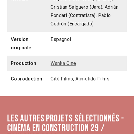
Cristian Salguero (Jara), Adrián
Fondari (Contratista), Pablo
Cedrón (Encargado)
Version
Espagnol
originale
Production
Wanka Cine
Coproduction
Cité Films
,
Ajimolido Films
Les autres projets sélectionnés -
Cinéma en construction 29 /