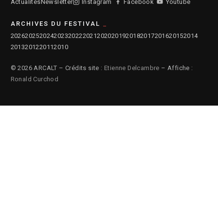
Actualités
Newsletter
Instagram
Facebook
Youtube
ARCHIVES DU FESTIVAL
2026
2025
2024
2023
2022
2021
2020
2019
2018
2017
2016
2015
2014
2013
2012
2011
2010
© 2026 ARCALT – Crédits site :
Etienne Delcambre
– Affiche :
Ronald Curchod