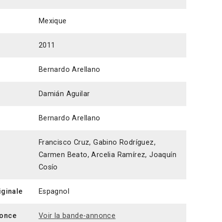
Mexique
2011
Bernardo Arellano
Damián Aguilar
Bernardo Arellano
Francisco Cruz, Gabino Rodríguez,
Carmen Beato, Arcelia Ramírez, Joaquín
Cosío
iginale
Espagnol
once
Voir la bande-annonce