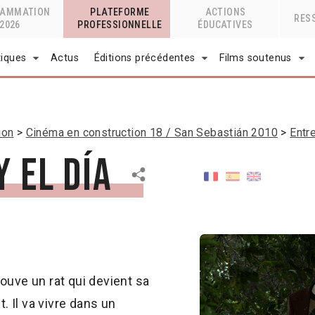
RAMMATION
PLATEFORME
ACTIONS
RES
2026
PROFESSIONNELLE
ÉDUCATIVES
tiques
Actus
Éditions précédentes
Films soutenus
ion
Cinéma en construction 18 / San Sebastián 2010
Entre
 el día
ouve un rat qui devient sa
t. Il va vivre dans un