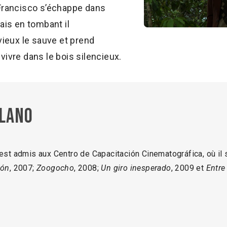
. Francisco s’échappe dans
mais en tombant il
 vieux le sauve et prend
 vivre dans le bois silencieux.
lano
 est admis aux Centro de Capacitación Cinematográfica, où il
ión
, 2007;
Zoogocho
, 2008;
Un giro inesperado
, 2009 et
Entre