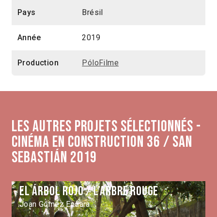
Pays
Brésil
Année
2019
Production
PóloFilme
Les autres projets sélectionnés -
Cinéma en construction 36 / San
Sebastián 2019
El árbol rojo / L’Arbre rouge
Joan Gómez Endara