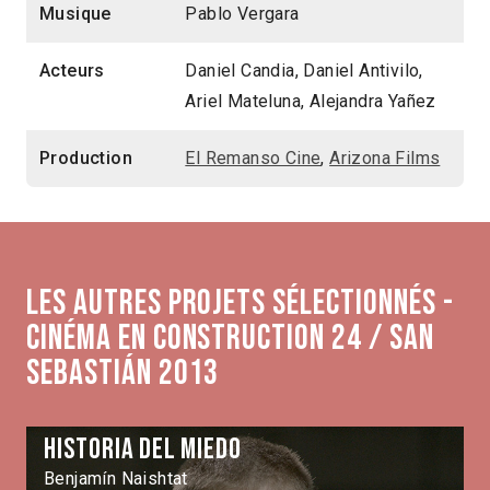
Musique
Pablo Vergara
Acteurs
Daniel Candia, Daniel Antivilo,
Ariel Mateluna, Alejandra Yañez
Production
El Remanso Cine
,
Arizona Films
Les autres projets sélectionnés -
Cinéma en construction 24 / San
Sebastián 2013
Historia del miedo
Benjamín Naishtat