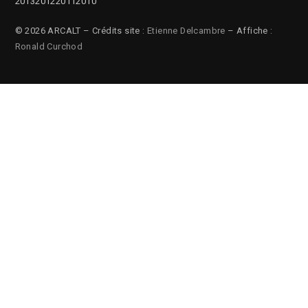
2013
2012
2011
2010
© 2026 ARCALT – Crédits site :
Etienne Delcambre
– Affiche :
Ronald Curchod