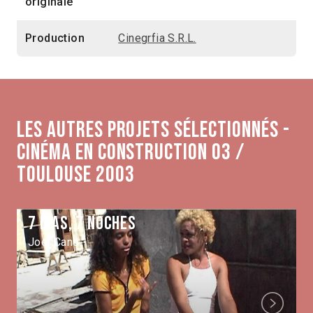
originale
Production
Cinegrfia S.R.L.
Les autres projets sélectionnés -
Cinéma en construction 03 /
Toulouse 2003
7 Días, 7 Noches
Joel Cano
Next