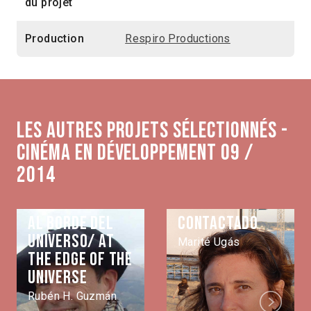
du projet
Production
Respiro Productions
Les autres projets sélectionnés -
Cinéma en développement 09 /
2014
Al borde del
Contactado
universo/ At
Marité Ugás
the edge of the
universe
Rubén H. Guzmán
Next