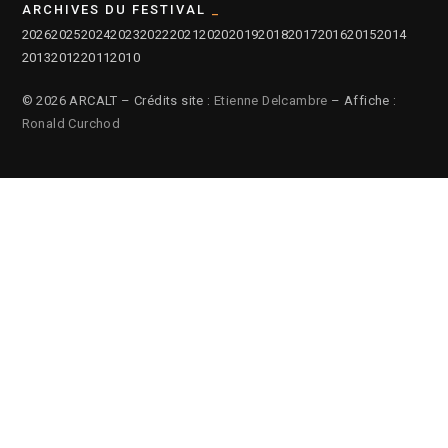
ARCHIVES DU FESTIVAL
2026
2025
2024
2023
2022
2021
2020
2019
2018
2017
2016
2015
2014
2013
2012
2011
2010
© 2026 ARCALT – Crédits site :
Etienne Delcambre
– Affiche :
Ronald Curchod