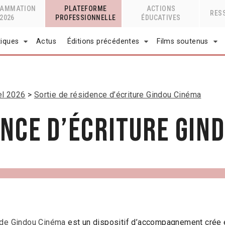
RAMMATION
PLATEFORME
ACTIONS
RES
2026
PROFESSIONNELLE
ÉDUCATIVES
tiques
Actus
Éditions précédentes
Films soutenus
el 2026
Sortie de résidence d’écriture Gindou Cinéma
ence d’écriture Gin
n de Gindou Cinéma
est un dispositif d’accompagnement crée en