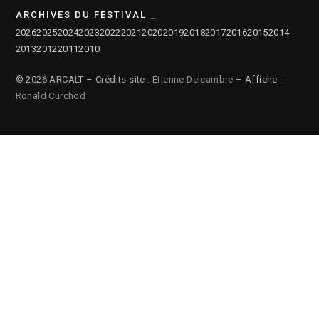
ARCHIVES DU FESTIVAL
2026
2025
2024
2023
2022
2021
2020
2019
2018
2017
2016
2015
2014
2013
2012
2011
2010
© 2026 ARCALT – Crédits site :
Etienne Delcambre
– Affiche :
Ronald Curchod