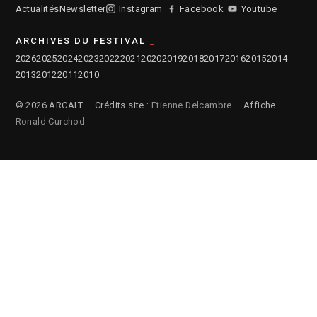
Actualités
Newsletter
Instagram
Facebook
Youtube
ARCHIVES DU FESTIVAL
2026
2025
2024
2023
2022
2021
2020
2019
2018
2017
2016
2015
2014
2013
2012
2011
2010
© 2026 ARCALT – Crédits site :
Etienne Delcambre
– Affiche :
Ronald Curchod