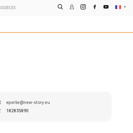
SOURCES
eperlie@new-story.eu
182835890