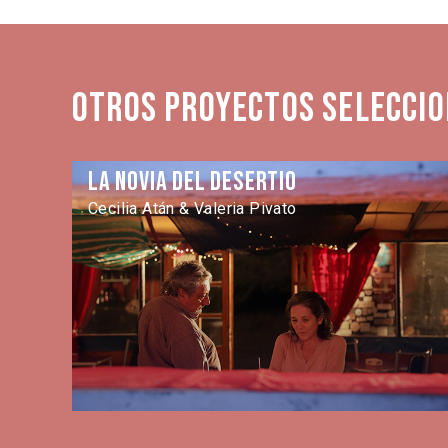
Otros proyectos seleccio
La novia del desertio
Cecilia Atán & Valeria Pivato