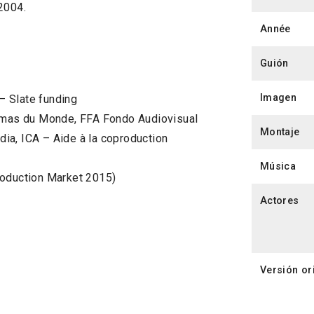
2004.
Année
Guión
Imagen
– Slate funding
némas du Monde, FFA Fondo Audiovisual
Montaje
ia, ICA – Aide à la coproduction
Música
roduction Market 2015)
Actores
Versión or