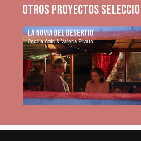
Otros proyectos seleccio
La novia del desertio
Cecilia Atán & Valeria Pivato