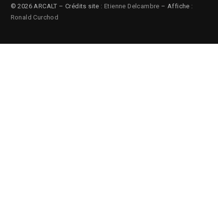
© 2026 ARCALT – Crédits site :
Etienne Delcambre
– Affiche :
Ronald Curchod