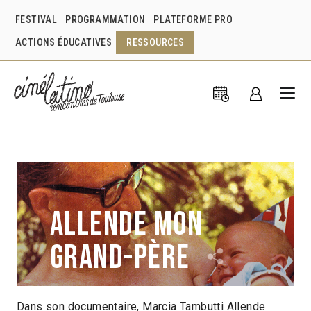
FESTIVAL
PROGRAMMATION
PLATEFORME PRO
ACTIONS ÉDUCATIVES
RESSOURCES
Allende mon
grand-père
Dans son documentaire, Marcia Tambutti Allende
Marcia Tambutti Allende
Chili
2015
1h37