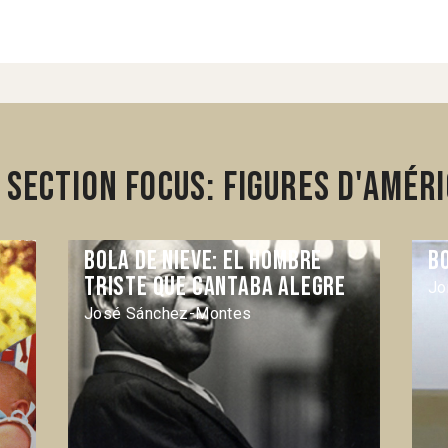
section Focus: Figures d'Améri
Bola de Nieve: el hombre
B
triste que cantaba alegre
Jo
José Sánchez-Montes