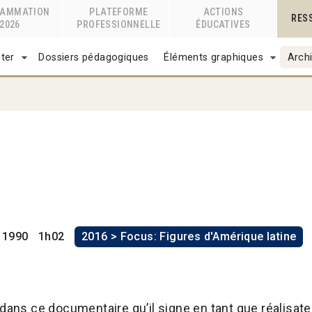
RAMMATION
PLATEFORME
ACTIONS
RES
2026
PROFESSIONNELLE
ÉDUCATIVES
ter
Dossiers pédagogiques
Éléments graphiques
Archi
n
1990
1h02
2016 > Focus: Figures d'Amérique latine
dans ce documentaire qu’il signe en tant que réalisateur