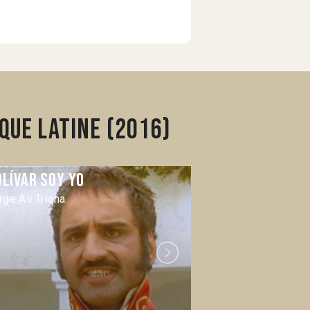
que latine (2016)
olívar soy yo
Cabeza de V
rge Alí Triana
Nicolás Echevarr
Next