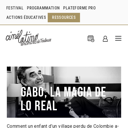
FESTIVAL
PROGRAMMATION
PLATEFORME PRO
ACTIONS ÉDUCATIVES
RESSOURCES
Gabo, la magia de
lo real
Comment un enfant d’un village perdu de Colombie a-
Justin Webster
Espagne
2014
1h30