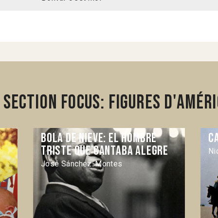
section Focus: Figures d'Améri
Bola de Nieve: el hombre
C
triste que cantaba alegre
Ni
José Sánchez-Montes