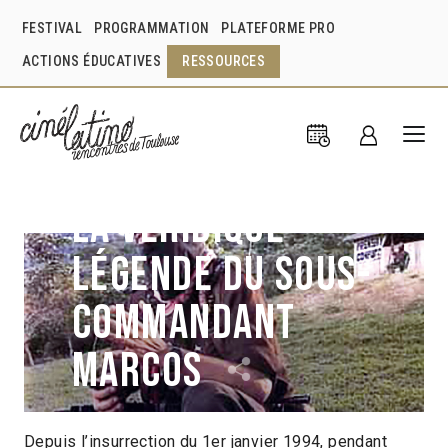
FESTIVAL
PROGRAMMATION
PLATEFORME PRO
ACTIONS ÉDUCATIVES
RESSOURCES
La Véridique
légende du sous-
commandant
Marcos
Depuis l’insurrection du 1er janvier 1994, pendant
Tessa Brisac
Carmen Castillo
France
1995