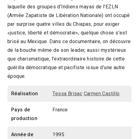
laquelle des groupes d’Indiens mayas de l’EZLN
1h03
(Armée Zapatiste de Libération Nationale) ont occupé
2016 > Focus: Figures d'Amérique latine
par surprise quatre villes du Chiapas, pour exiger
«justice, liberté et démocratie», quelque chose s’est
brisé au Mexique. Dans ce documentaire, on découvre
de la bouche même de son leader, aussi mystérieux
que charismatique, l’extraordinaire histoire de cette
guérilla démocratique et pacifiste issue d’une autre
époque.
Réalisation
Tessa Brisac
Carmen Castillo
Pays de
France
production
Année de
1995