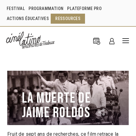
FESTIVAL
PROGRAMMATION
PLATEFORME PRO
ACTIONS ÉDUCATIVES
RESSOURCES
La muerte de
Jaime Roldós
Fruit de sept ans de recherches, ce film retrace la
Manolo Sarmiento
Lisandra I. Rivera