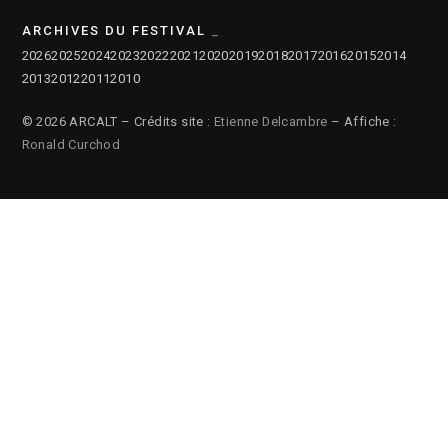
ARCHIVES DU FESTIVAL
2026
2025
2024
2023
2022
2021
2020
2019
2018
2017
2016
2015
2014
2013
2012
2011
2010
© 2026 ARCALT – Crédits site :
Etienne Delcambre
– Affiche :
Ronald Curchod