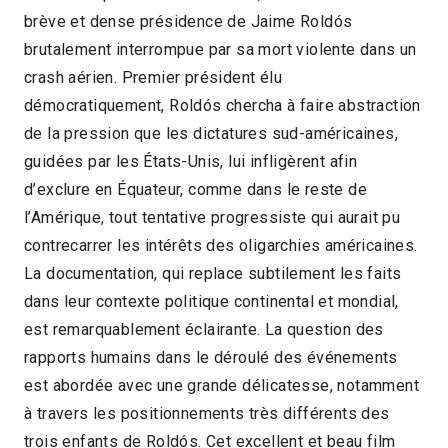
brève et dense présidence de Jaime Roldós
Équateur
2013
2h05
brutalement interrompue par sa mort violente dans un
2016 > Focus: Figures d'Amérique latine
crash aérien. Premier président élu
démocratiquement, Roldós chercha à faire abstraction
de la pression que les dictatures sud-américaines,
guidées par les États-Unis, lui infligèrent afin
d’exclure en Équateur, comme dans le reste de
l’Amérique, tout tentative progressiste qui aurait pu
contrecarrer les intérêts des oligarchies américaines.
La documentation, qui replace subtilement les faits
dans leur contexte politique continental et mondial,
est remarquablement éclairante. La question des
rapports humains dans le déroulé des événements
est abordée avec une grande délicatesse, notamment
à travers les positionnements très différents des
trois enfants de Roldós. Cet excellent et beau film