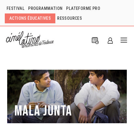
FESTIVAL
PROGRAMMATION
PLATEFORME PRO
ACTIONS ÉDUCATIVES
RESSOURCES
Mala junta
Claudia Huaiquimilla
Chili
2016
1h29