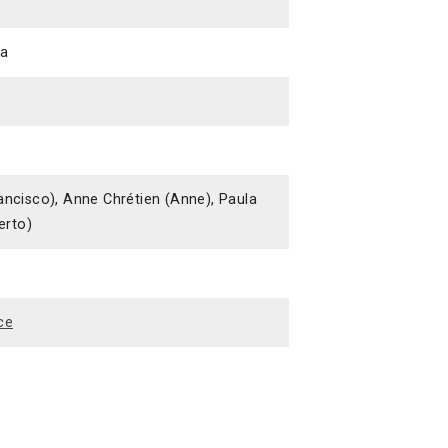
ta
ancisco), Anne Chrétien (Anne), Paula
erto)
ce