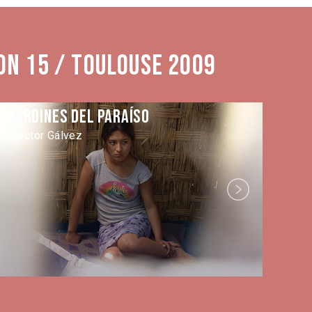
on 15 / Toulouse 2009
Jardines del paraíso
La
Héctor Gálvez
Sa
Next