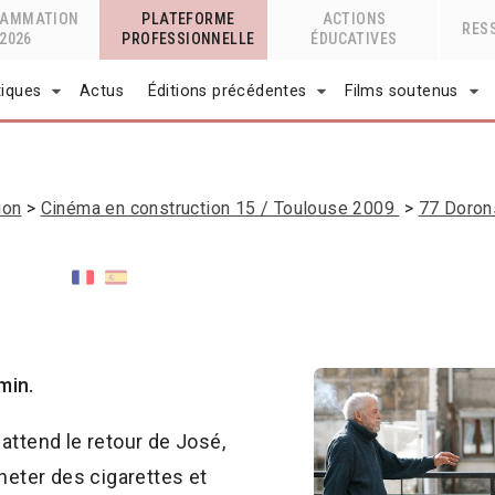
RAMMATION
PLATEFORME
ACTIONS
RES
2026
PROFESSIONNELLE
ÉDUCATIVES
tiques
Actus
Éditions précédentes
Films soutenus
ion
Cinéma en construction 15 / Toulouse 2009
77 Doron
min.
attend le retour de José,
heter des cigarettes et