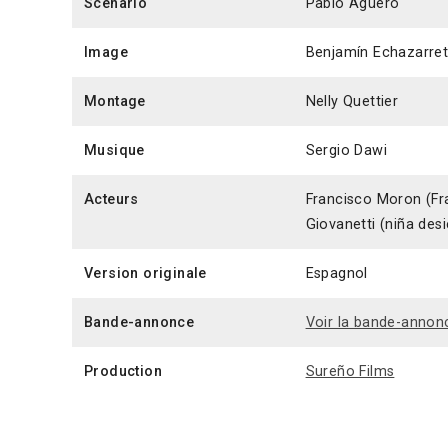
Scénario
Pablo Agüero
Image
Benjamín Echazarre
Montage
Nelly Quettier
Musique
Sergio Dawi
Acteurs
Francisco Moron (Fr
Giovanetti (niña desi
Version originale
Espagnol
Bande-annonce
Voir la bande-annon
Production
Sureño Films