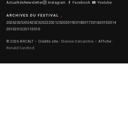
Actualités
Newsletter
Instagram
Facebook
Youtube
ARCHIVES DU FESTIVAL
2026
2025
2024
2023
2022
2021
2020
2019
2018
2017
2016
2015
2014
2013
2012
2011
2010
© 2026 ARCALT – Crédits site :
Etienne Delcambre
– Affiche :
Ronald Curchod