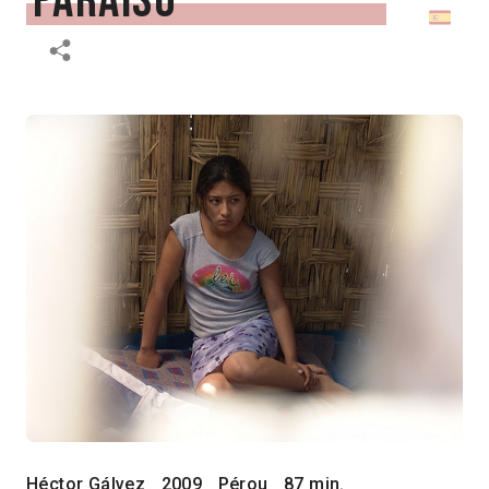
paraíso
Héctor Gálvez
2009
Pérou
87 min.