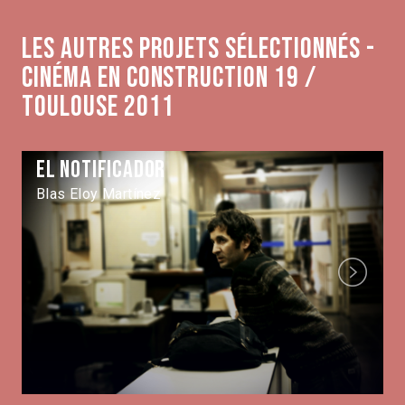
Les autres projets sélectionnés -
Cinéma en construction 19 /
Toulouse 2011
El notificador
Blas Eloy Martínez
Next