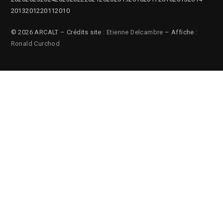
2013
2012
2011
2010
© 2026 ARCALT – Crédits site :
Etienne Delcambre
– Affiche :
Ronald Curchod