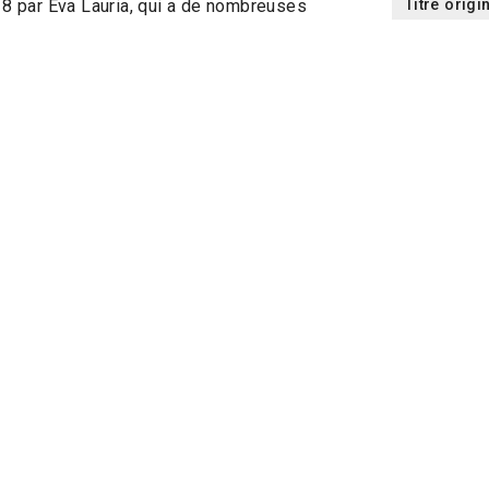
Titre origi
018 par Eva Lauria, qui a de nombreuses
phique et télévisuelle. En 2017, elle a
Réalisatio
diale a eu lieu au 70ème Festival de
i a donné l’idée de continuer à produire
Pays
sur deux longs-métrages, l’un en post-
sur de nouveaux talents dans la région.
Année
Scénario
Image
RMEDIA – Meilleur scénario Fondo
Montage
Autónoma de Buenos Aires
Acteurs
Version or