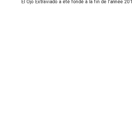
El Ojo Extraviado a été fondé à la fin de l’année 2
années d’expérience dans la production cinématogra
produit
La Fiancée du désert
, dont la Première mon
Cannes dans la section Un Certain Regard, ce qui lu
de façon indépendante. Elle travaille actuellement 
production et l’autre en développement, en pariant 
Soutiens
Opera Prima Award – INCAA – Développement IBE
Nacional de las Artes – Mecenazgo de la Ciudad 