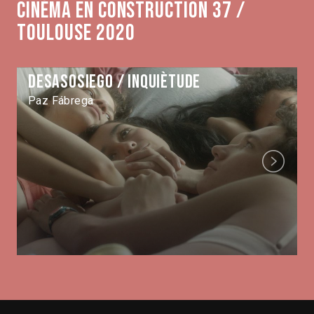
Cinéma en construction 37 /
Toulouse 2020
Desasosiego / Inquiètude
Paz Fábrega
Next