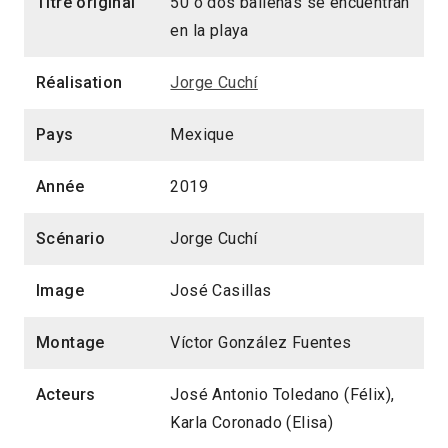
Titre original
50 o dos ballenas se encuentran
en la playa
Réalisation
Jorge Cuchí
Pays
Mexique
Année
2019
Scénario
Jorge Cuchí
Image
José Casillas
Montage
Víctor González Fuentes
Acteurs
José Antonio Toledano (Félix),
Karla Coronado (Elisa)