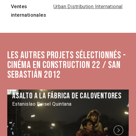
Ventes
Urban Distribution International
internationales
Les autres projets sélectionnés -
Cinéma en construction 22 / San
Sebastián 2012
Asalto a la fábrica de caloventores
Estanislao Buisel Quintana
Next