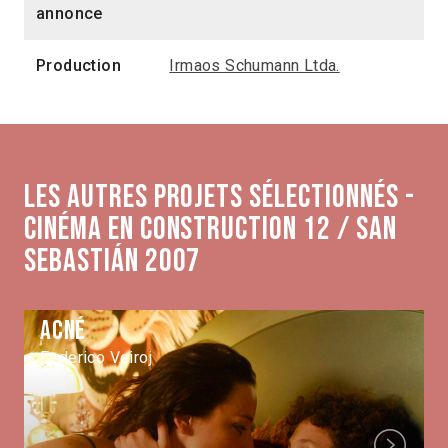
annonce
Production
Irmaos Schumann Ltda.
Les autres projets sélectionnés -
Cinéma en construction 12 / San
Sebastián 2007
Acné
Federico Veiroj
Next