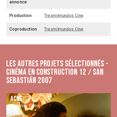
annonce
Production
Tresmilmundos Cine
Coproduction
Tresmilmundos Cine
Les autres projets sélectionnés -
Cinéma en construction 12 / San
Sebastián 2007
Acné
Federico Veiroj