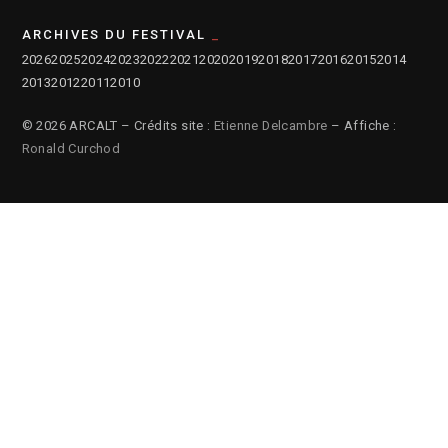
ARCHIVES DU FESTIVAL
2026
2025
2024
2023
2022
2021
2020
2019
2018
2017
2016
2015
2014
2013
2012
2011
2010
© 2026 ARCALT – Crédits site :
Etienne Delcambre
– Affiche :
Ronald Curchod