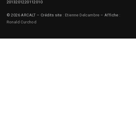
2013
2012
2011
2010
© 2026 ARCALT – Crédits site :
Etienne Delcambre
– Affiche :
Ronald Curchod