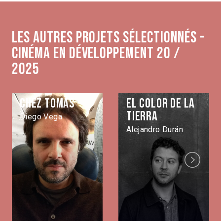
Les autres projets sélectionnés -
Cinéma en développement 20 /
2025
Chez Tomàs
El color de la
tierra
Diego Vega
Alejandro Durán
Next