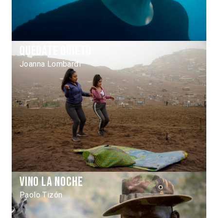
Quédate quieto
Joanna Lombardi
Vino la noche
Paolo Tizón