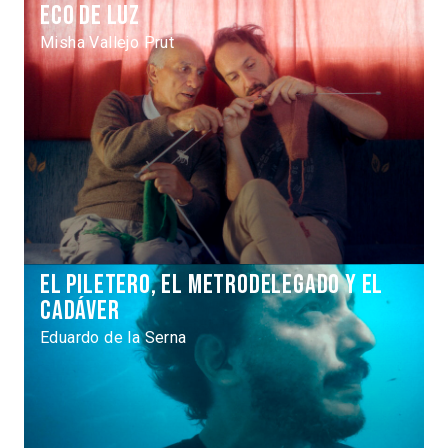
Eco de Luz
Misha Vallejo Prut
El piletero, el metrodelegado y el
cadáver
Eduardo de la Serna