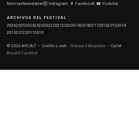
Noticias
Newsletter
Instagram
Facebook
Youtube
ARCHIVOS DEL FESTIVAL
2026
2025
2024
2023
2022
2021
2020
2019
2018
2017
2016
2015
2014
2013
2012
2011
2010
© 2026 ARCALT – Creditos web :
Etienne Delcambre
– Cartel :
Ronald Curchod