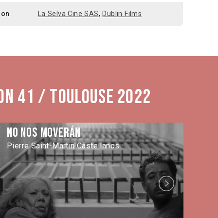
ion
La Selva Cine SAS
,
Dublin Films
on 41 / Toulouse 2022
No nos moverán
Qu
Pierre Saint-Martin Castellanos
Ca
Next