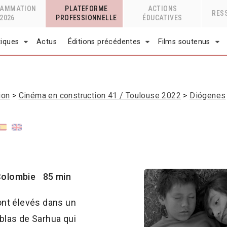
RAMMATION
PLATEFORME
ACTIONS
RES
2026
PROFESSIONNELLE
ÉDUCATIVES
tiques
Actus
Éditions précédentes
Films soutenus
ion
Cinéma en construction 41 / Toulouse 2022
Diógenes
Colombie
85 min
ont élevés dans un
ablas de Sarhua qui