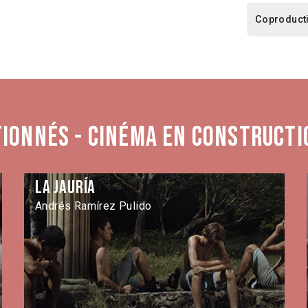
Coproduct
tionnés - Cinéma en constructi
La Jauría
Andrés Ramírez Pulido