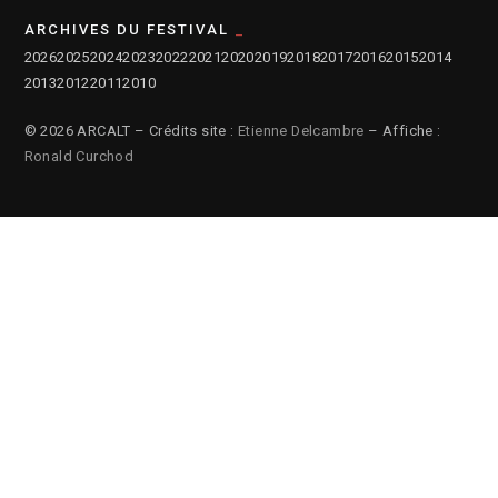
ARCHIVES DU FESTIVAL
2026
2025
2024
2023
2022
2021
2020
2019
2018
2017
2016
2015
2014
2013
2012
2011
2010
© 2026 ARCALT – Crédits site :
Etienne Delcambre
– Affiche :
Ronald Curchod