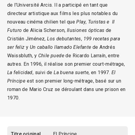
de l’Université Arcis. Il a participé en tant que
directeur artistique aux films les plus notables du
nouveau cinéma chilien tel que
Play
,
Turistas e Il
Futuro
de Alicia Scherson,
Ilusiones ópticas
de
Cristián Jiménez,
Los debutantes
,
199 recetas para
ser feliz
y
Un caballo llamado Elefante
de Andrés
Waissbluth, y
Chile puede
de Ricardo Larraín, entre
autres. En 1996, il réalise son premier court-métrage,
La felicidad
, suivi de
La buena suerte
, en 1997.
El
Príncipe
est son premier long-métrage, basé sur un
roman de Mario Cruz se déroulant dans une prison en
1970.
Titre original
El Príncipe