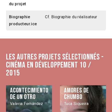
du projet
Biographie
Cf. Biographie du réalisateur
producteur.ice
Les autres projets sélectionnés -
Cinéma en développement 10 /
2015
Acontecimiento
Amores de
de un otro
Chumbo
Valeria Fernández
Tuca Siqueira