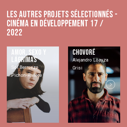
Les autres projets sélectionnés -
Cinéma en développement 17 /
2022
Amor, sexo y
Chovoré
lágrimas
Alejandro Loayza
Sol Berruezo
Grisi
Pichon-Rivière
Next