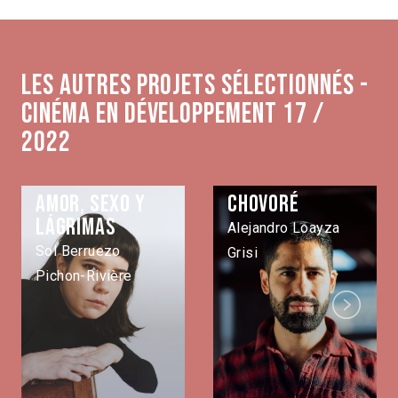
Les autres projets sélectionnés -
Cinéma en développement 17 /
2022
Amor, sexo y
Chovoré
lágrimas
Alejandro Loayza
Sol Berruezo
Grisi
Pichon-Rivière
Next