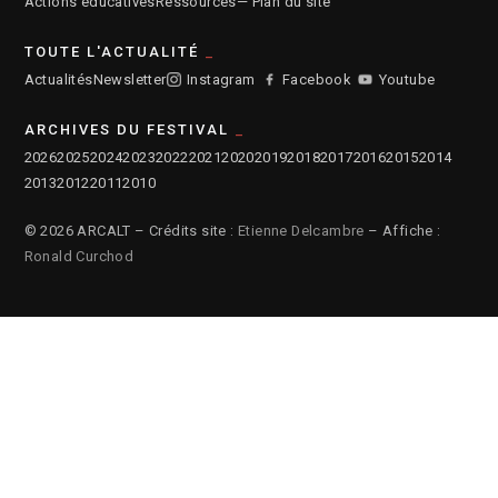
Actions éducatives
Ressources
— Plan du site
TOUTE L'ACTUALITÉ
Actualités
Newsletter
Instagram
Facebook
Youtube
ARCHIVES DU FESTIVAL
2026
2025
2024
2023
2022
2021
2020
2019
2018
2017
2016
2015
2014
2013
2012
2011
2010
© 2026 ARCALT – Crédits site :
Etienne Delcambre
– Affiche :
Ronald Curchod