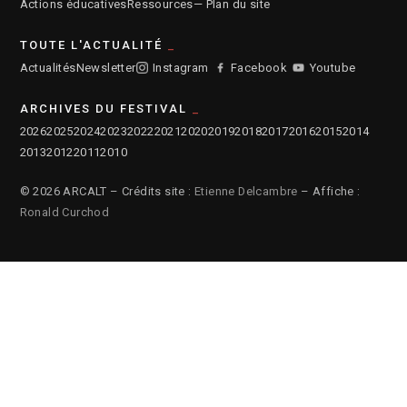
Actions éducatives
Ressources
— Plan du site
TOUTE L'ACTUALITÉ
Actualités
Newsletter
Instagram
Facebook
Youtube
ARCHIVES DU FESTIVAL
2026
2025
2024
2023
2022
2021
2020
2019
2018
2017
2016
2015
2014
2013
2012
2011
2010
© 2026 ARCALT – Crédits site :
Etienne Delcambre
– Affiche :
Ronald Curchod