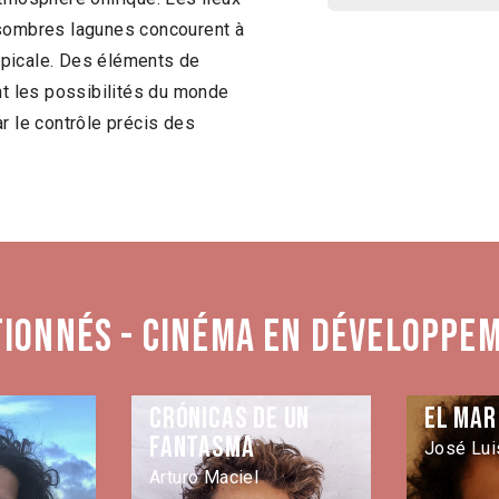
 sombres lagunes concourent à
opicale. Des éléments de
nt les possibilités du monde
r le contrôle précis des
tionnés - Cinéma en développe
Crónicas de un
El mar
fantasma
José Lui
Arturo Maciel