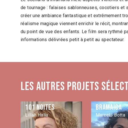
de tournage : falaises sablonneuses, cocotiers et
créer une ambiance fantastique et extrêmement tr
réalisme magique viennent enrichir le récit, montra
du point de vue des enfants. Le film sera rythmé pa
informations délivrées petit à petit au spectateur.
Les autres projets sélec
101 noites
Bramaica
Lillah Halla
Marcelo Botta