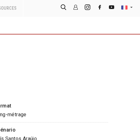
SOURCES
rmat
ng-métrage
énario
ís Santos Araújo