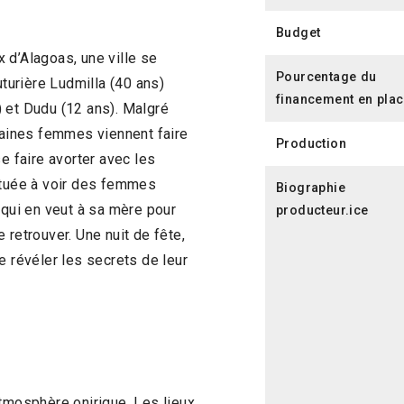
Budget
 d’Alagoas, une ville se
Pourcentage du
uturière Ludmilla (40 ans)
financement en pla
 et Dudu (12 ans). Malgré
rtaines femmes viennent faire
Production
e faire avorter avec les
bituée à voir des femmes
Biographie
 qui en veut à sa mère pour
producteur.ice
 retrouver. Une nuit de fête,
e révéler les secrets de leur
tmosphère onirique. Les lieux