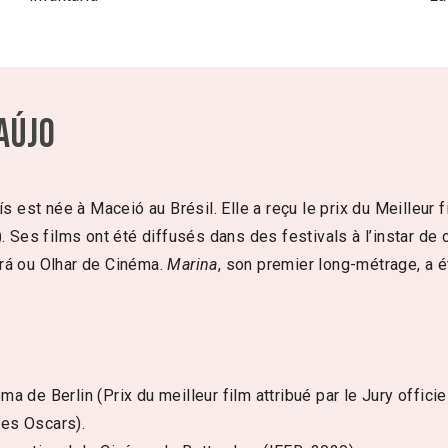
aújo
ís est née à Maceió au Brésil. Elle a reçu le prix du Meilleur 
. Ses films ont été diffusés dans des festivals à l’instar d
rá ou Olhar de Cinéma.
Marina
, son premier long-métrage, a é
a de Berlin (Prix du meilleur film attribué par le Jury offici
les Oscars).