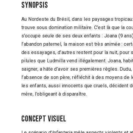
Synopsis
Au Nordeste du Brésil, dans les paysages tropicaux
trouve sous domination militaire. C’est là que la co
s’occupe seule de ses deux enfants : Joana (9 ans)
l’abandon paternel, la maison est très animée : ce
des essayages, d’autres restent pour la nuit, pour s
pilules que Ludmilla vend illégalement. Joana, ha
saigner, a hâte d’avoir ses premières règles. Dudu,
l’absence de son père, réfléchit à des moyens de le
les enfants, aussi innocents que cruels, décident d
mère, l’obligeant à disparaître.
Concept visuel
Le scénario d’
Infantaria
mêle aspects violents et a