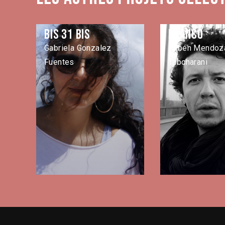
Bis 31 bis
Blanco
Gabriela Gonzalez
Rubén Mendoza
Fuentes
Tabcharani