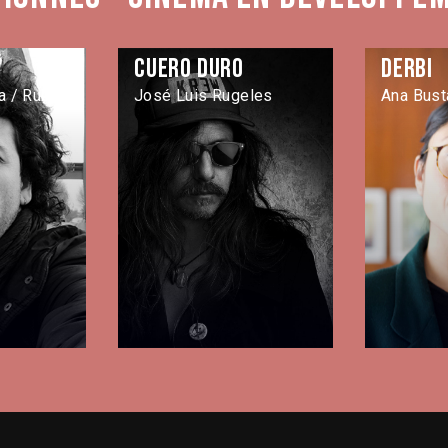
Cuero duro
Derbi
 / Rubén
José Luis Rugeles
Ana Bust