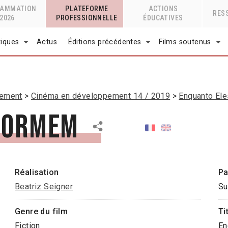
RAMMATION
PLATEFORME
ACTIONS
RES
2026
PROFESSIONNELLE
ÉDUCATIVES
tiques
Actus
Éditions précédentes
Films soutenus
pement
Cinéma en développement 14 / 2019
Enquanto El
Dormem
Réalisation
Pa
Beatriz Seigner
Su
Genre du film
Ti
Fiction
En