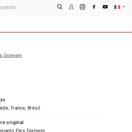
SOURCES
es Dormem
ys
ède, France, Brésil
tre original
quanto Eles Dormem