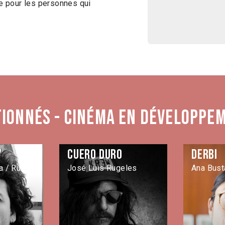
e pour les personnes qui
tionnés - Cinéma en développe
Cuero duro
Derbi
 / Rubén
José Luis Rugeles
Ana Bust