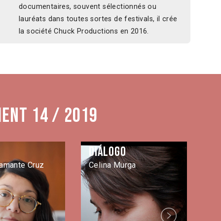
documentaires, souvent sélectionnés ou
lauréats dans toutes sortes de festivals, il crée
la société Chuck Productions en 2016.
ment 14 / 2019
Diálogo
El
amante Cruz
Celina Murga
Mi
Next