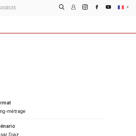
SOURCES
rmat
ng-métrage
énario
sar Diaz