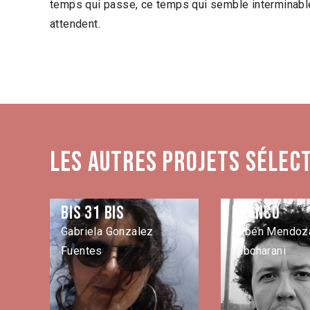
temps qui passe, ce temps qui semble interminabl
attendent.
Les autres projets sélec
Bis 31 bis
Blanco
Gabriela Gonzalez
Rubén Mendoza
Fuentes
Tabcharani