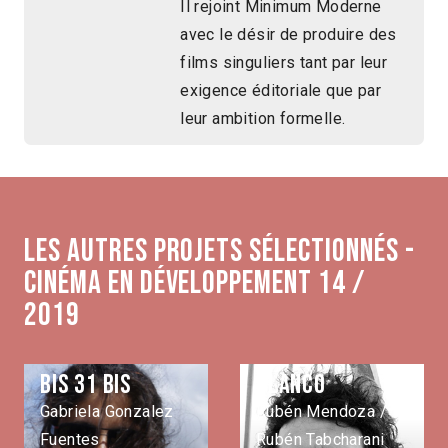
Il rejoint Minimum Moderne
avec le désir de produire des
films singuliers tant par leur
exigence éditoriale que par
leur ambition formelle.
Les autres projets sélectionnés -
Cinéma en développement 14 /
2019
Bis 31 bis
Blanco
Gabriela Gonzalez
Rubén Mendoza /
Fuentes
Rubén Tabcharani