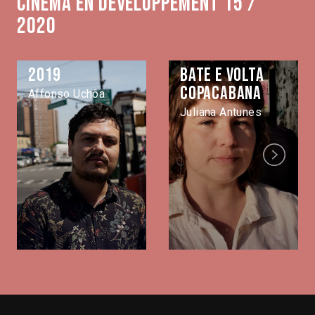
Cinéma en développement 15 /
2020
2019
Bate e volta
Copacabana
Affonso Uchôa
Juliana Antunes
Next