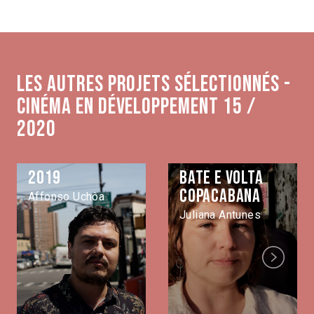
Les autres projets sélectionnés -
Cinéma en développement 15 /
2020
2019
Bate e volta
Copacabana
Affonso Uchôa
Juliana Antunes
Next