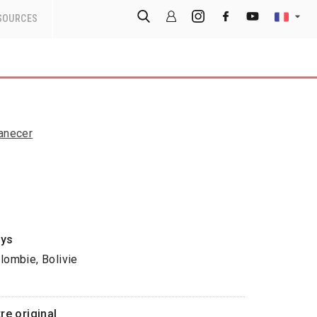
SOURCES
anecer
ys
lombie, Bolivie
tre original