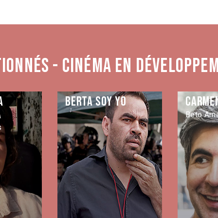
tionnés - Cinéma en développe
a
Berta soy yo
Carme
a
Beto Ama
s