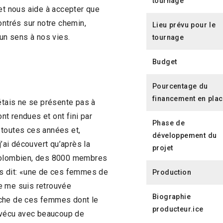
tournage
 et nous aide à accepter que
ntrés sur notre chemin,
Lieu prévu pour le
 un sens à nos vies.
tournage
Budget
Pourcentage du
financement en pla
j’étais ne se présente pas à
ont rendues et ont fini par
Phase de
s toutes ces années et,
développement du
j’ai découvert qu’après la
projet
 colombien, des 8000 membres
is dit: «une de ces femmes de
Production
 je me suis retrouvée
Biographie
rche de ces femmes dont le
producteur.ice
 ai vécu avec beaucoup de