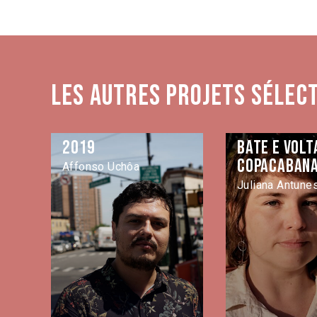
Les autres projets sélec
2019
Bate e volt
Copacaban
Affonso Uchôa
Juliana Antune