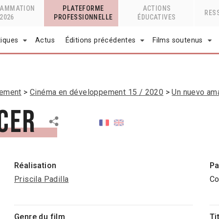
RAMMATION
PLATEFORME
ACTIONS
RES
2026
PROFESSIONNELLE
ÉDUCATIVES
tiques
Actus
Éditions précédentes
Films soutenus
pement
Cinéma en développement 15 / 2020
Un nuevo am
cer
Réalisation
Pa
Priscila Padilla
Co
Genre du film
Ti