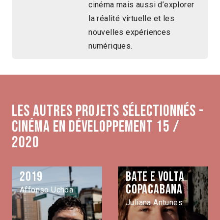
cinéma mais aussi d’explorer
la réalité virtuelle et les
nouvelles expériences
numériques.
Les autres projets sélectionnés -
Cinéma en développement 15 /
2020
2019
Bate e volta
Copacabana
Affonso Uchôa
Juliana Antunes