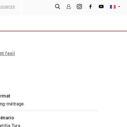
SOURCES
t l’exil
rmat
ng-métrage
énario
etitia Tura