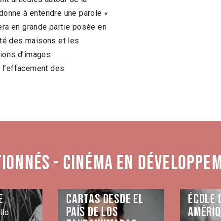
 donne à entendre une parole «
sera en grande partie posée en
mité des maisons et les
sions d’images
 l’effacement des
tionnés - Cinéma en développe
e
Cartas desde el
École 
país de los
Améri
llo