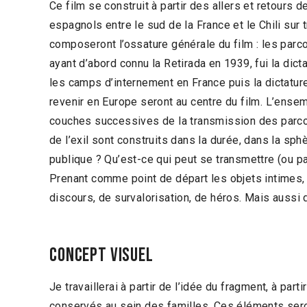
Ce film se construit à partir des allers et retours d
espagnols entre le sud de la France et le Chili sur 
composeront l’ossature générale du film : les par
ayant d’abord connu la Retirada en 1939, fui la dict
les camps d’internement en France puis la dictature
revenir en Europe seront au centre du film. L’ensem
couches successives de la transmission des parcou
de l’exil sont construits dans la durée, dans la sph
publique ? Qu’est-ce qui peut se transmettre (ou pa
Prenant comme point de départ les objets intimes, i
discours, de survalorisation, de héros. Mais aussi d
Concept visuel
Je travaillerai à partir de l’idée du fragment, à part
conservés au sein des familles. Ces éléments seron