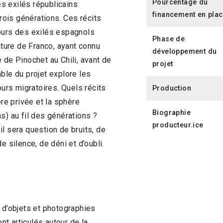
Pourcentage du
es exilés républicains
financement en pla
trois générations. Ces récits
cours des exilés espagnols
Phase de
ature de Franco, ayant connu
développement du
 de Pinochet au Chili, avant de
projet
ble du projet explore les
rs migratoires. Quels récits
Production
ère privée et la sphère
Biographie
s) au fil des générations ?
producteur.ice
l sera question de bruits, de
e silence, de déni et d’oubli.
ir d’objets et photographies
t articulés autour de la