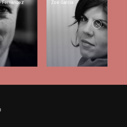
e Fernandez
Zoe Garcia
Next
3